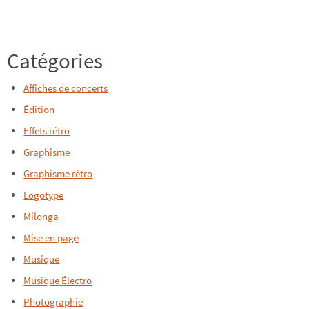
Catégories
Affiches de concerts
Édition
Effets rétro
Graphisme
Graphisme rétro
Logotype
Milonga
Mise en page
Musique
Musique Électro
Photographie