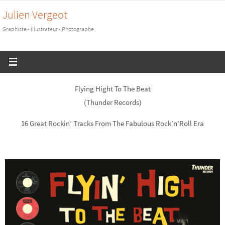
Passer
Julien Vergeot
vers
Graphiste - Illustrateur - Photographe
le
contenu
Flying Hight To The Beat
(Thunder Records)
16 Great Rockin’ Tracks From The Fabulous Rock’n’Roll Era