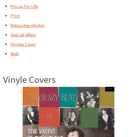
Pin-up For Life
Print
Retouches photos
Special effect
Vinyles Cover
Web
Vinyle Covers