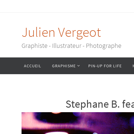
Passer
vers
le
Julien Vergeot
contenu
Graphiste - Illustrateur - Photographe
Passer
ACCUEIL
GRAPHISME
PIN-UP FOR LIFE
vers
le
contenu
Stephane B. fea