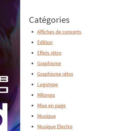
Catégories
Affiches de concerts
Édition
Effets rétro
Graphisme
Graphisme rétro
Logotype
Milonga
Mise en page
Musique
Musique Électro