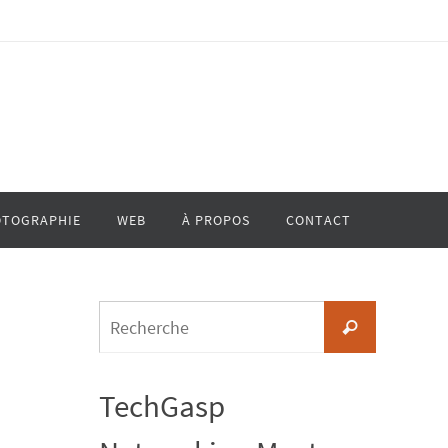
TOGRAPHIE
WEB
À PROPOS
CONTACT
Search
Recherche
for:
TechGasp