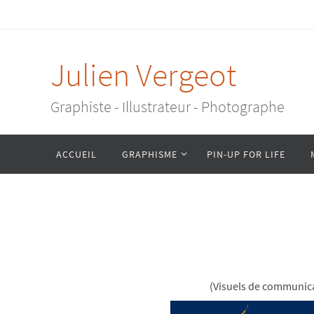
Passer
vers
le
Julien Vergeot
contenu
Graphiste - Illustrateur - Photographe
Passer
ACCUEIL
GRAPHISME
PIN-UP FOR LIFE
vers
le
contenu
(Visuels de communic